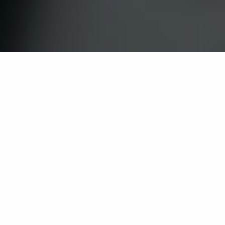
Logistics for Society
Soms begint verandering niet met een groot
idee, maar met een simpele vraag: hoe kan het
anders? Een stad die ademt, ook als ze groeit.
Zorg die beweegt met de mens, niet met het
systeem. Goederen, data, mensen die niet
botsen, maar verbinden. Logistiek is geen
bijzaak. Het is de sleutel tot echte verandering.
Wat beweegt ons?