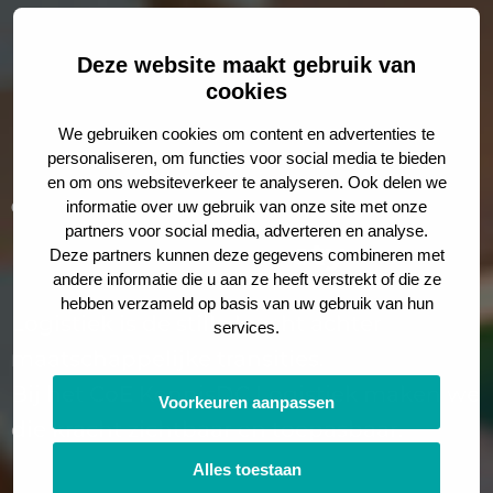
Deze website maakt gebruik van
cookies
We gebruiken cookies om content en advertenties te
personaliseren, om functies voor social media te bieden
en om ons websiteverkeer te analyseren. Ook delen we
CoE KennisDC Logistiek
informatie over uw gebruik van onze site met onze
partners voor social media, adverteren en analyse.
Logistics for Society
Deze partners kunnen deze gegevens combineren met
andere informatie die u aan ze heeft verstrekt of die ze
hebben verzameld op basis van uw gebruik van hun
Logistiek is de stille kracht achter
services.
maatschappelijke transities.
Bij het CoE KennisDC Logistiek maken we
Voorkeuren aanpassen
die kracht zichtbaar en toepasbaar.
Alles toestaan