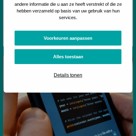
Data driven & Automation
andere informatie die u aan ze heeft verstrekt of die ze
hebben verzameld op basis van uw gebruik van hun
Onderzoek naar data-gedreven pallet slotting
services.
Hoe haal je met data enorme
efficiëntiewinst uit bestaande magazijnen?
Lees meer
Voorkeuren aanpassen
Alles toestaan
Lees
meer
Details tonen
over
Large
Language
Models
in
de
Logistiek