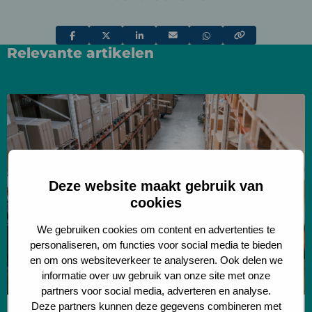
Deel
Deel
Deel
Deel
Deel
Relevante artikelen
via
via
via
via
via
Lees
meer
over
Onderzoek
naar
Deze website maakt gebruik van
data-
cookies
gedreven
We gebruiken cookies om content en advertenties te
pallet
personaliseren, om functies voor social media te bieden
slotting
en om ons websiteverkeer te analyseren. Ook delen we
informatie over uw gebruik van onze site met onze
partners voor social media, adverteren en analyse.
Deze partners kunnen deze gegevens combineren met