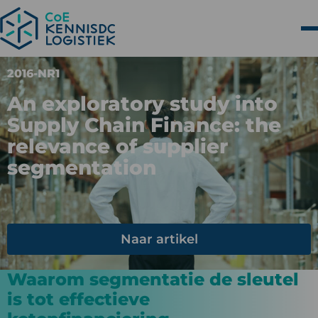
2016-NR1
An exploratory study into
Supply Chain Finance: the
relevance of supplier
segmentation
Naar artikel
Waarom segmentatie de sleutel
is tot effectieve