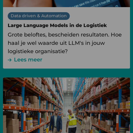
Data driven & Automation
Large Language Models in de Logistiek
Grote beloftes, bescheiden resultaten. Hoe
haal je wel waarde uit LLM's in jouw
logistieke organisatie?
Lees meer
Lees
meer
over
Datagedreven
magazijnoptimalisatie
voor
het