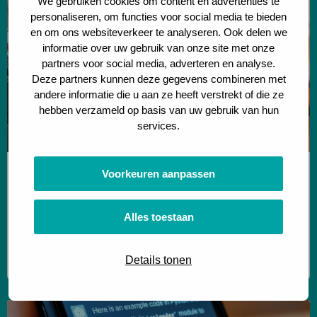
We gebruiken cookies om content en advertenties te
Onderzoek
personaliseren, om functies voor social media te bieden
naar
en om ons websiteverkeer te analyseren. Ook delen we
informatie over uw gebruik van onze site met onze
data-
partners voor social media, adverteren en analyse.
gedreven
Deze partners kunnen deze gegevens combineren met
pallet
andere informatie die u aan ze heeft verstrekt of die ze
slotting
hebben verzameld op basis van uw gebruik van hun
services.
Data driven & Automation
Voorkeuren aanpassen
Onderzoek naar data-gedreven pallet slotting
Hoe haal je met data enorme
Alles toestaan
efficiëntiewinst uit bestaande magazijnen?
Lees meer
Details tonen
Lees