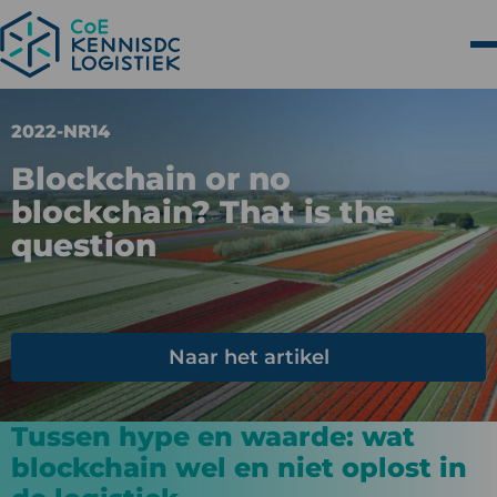
2022-NR14
Blockchain or no
blockchain? That is the
question
Naar het artikel
Tussen hype en waarde: wat
blockchain wel en niet oplost in