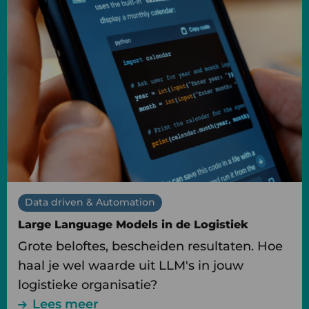
meer
over
Large
Language
Models
in
de
Logistiek
Data driven & Automation
Large Language Models in de Logistiek
Grote beloftes, bescheiden resultaten. Hoe
haal je wel waarde uit LLM's in jouw
logistieke organisatie?
Lees meer