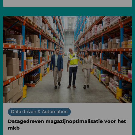
Lees
meer
over
Datagedreven
magazijnoptimalisatie
voor
het
mkb
Data driven & Automation
Datagedreven magazijnoptimalisatie voor het
mkb