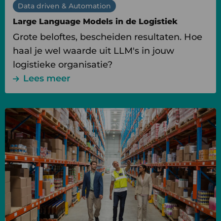
Data driven & Automation
Large Language Models in de Logistiek
Grote beloftes, bescheiden resultaten. Hoe
haal je wel waarde uit LLM's in jouw
logistieke organisatie?
Lees meer
Lees
meer
over
Datagedreven
magazijnoptimalisatie
voor
het
mkb