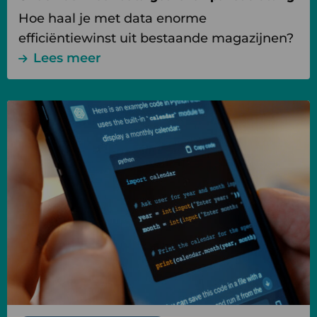
Hoe haal je met data enorme
efficiëntiewinst uit bestaande magazijnen?
Lees meer
Lees
meer
over
Large
Language
Models
in
de
Logistiek