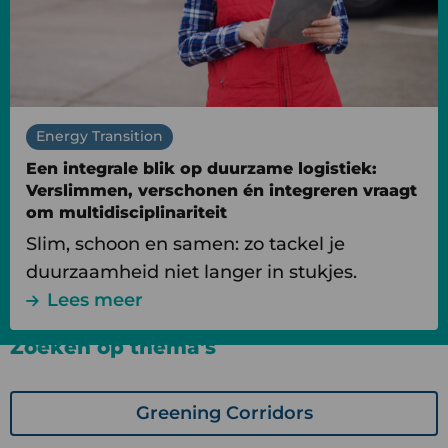
duurzame
logistiek:
Verslimmen,
verschonen
én
Energy Transition
integreren
Een integrale blik op duurzame logistiek:
vraagt
Verslimmen, verschonen én integreren vraagt
om
om multidisciplinariteit
multidisciplinariteit
Slim, schoon en samen: zo tackel je
duurzaamheid niet langer in stukjes.
Lees meer
Zoeken op thema's
Greening Corridors