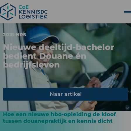
2018-NR5
Nieuwe deeltijd-bachelor
bedient Douane én
bedrijfsleven
Naar artikel
Hoe een nieuwe hbo-opleiding de kloof
tussen douanepraktijk en kennis dicht