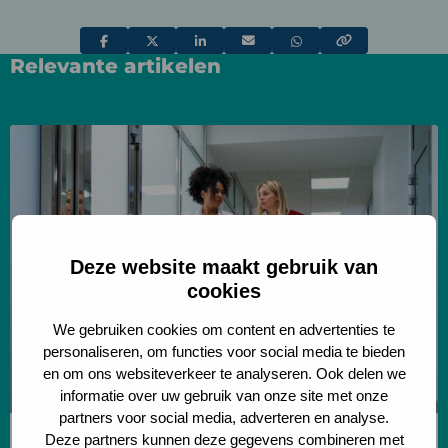
Deel
Deel
Deel
Deel
Deel
Relevante artikelen
via
via
via
via
via
Lees
meer
over
Verkenning
van
Deze website maakt gebruik van
een
cookies
jaarrooster
voor
We gebruiken cookies om content en advertenties te
de
personaliseren, om functies voor social media te bieden
en om ons websiteverkeer te analyseren. Ook delen we
polikliniek
informatie over uw gebruik van onze site met onze
partners voor social media, adverteren en analyse.
Deze partners kunnen deze gegevens combineren met
Logistics for healthy healthcare