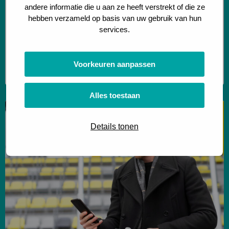
andere informatie die u aan ze heeft verstrekt of die ze
Verkenning van een jaarrooster voor de
hebben verzameld op basis van uw gebruik van hun
polikliniek
services.
Hoe een slim jaarrooster verspilling
voorkomt en zorgcapaciteit duurzaam inzet
Voorkeuren aanpassen
Lees meer
Alles toestaan
Lees
meer
Details tonen
over
Intern
ondernemerschap
voor
toegepaste
logistiek