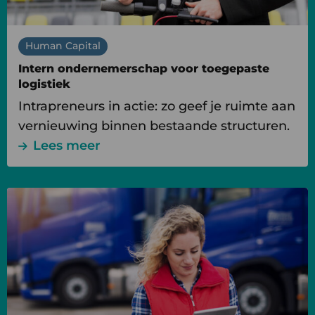
Human Capital
Intern ondernemerschap voor toegepaste
logistiek
Intrapreneurs in actie: zo geef je ruimte aan
vernieuwing binnen bestaande structuren.
Lees meer
Lees
meer
over
Een
integrale
blik
op