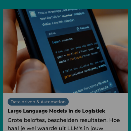
Lees
meer
over
Large
Language
Models
in
de
Logistiek
Data driven & Automation
Large Language Models in de Logistiek
Grote beloftes, bescheiden resultaten. Hoe
haal je wel waarde uit LLM's in jouw