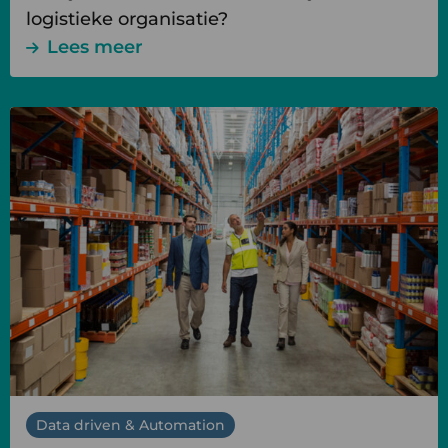
logistieke organisatie?
Lees meer
Lees
meer
over
Datagedreven
magazijnoptimalisatie
voor
het
mkb
Data driven & Automation