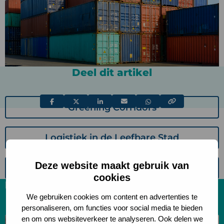
Deel dit artikel
Deel
Deel
Deel
Deel
Deel
Greening Corridors
via
via
via
via
via
Logistiek in de Leefbare Stad
Deze website maakt gebruik van
Healthy Health Care
cookies
Relevante artikelen
We gebruiken cookies om content en advertenties te
personaliseren, om functies voor social media te bieden
en om ons websiteverkeer te analyseren. Ook delen we
Lees