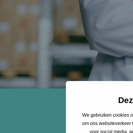
Waarom delen loon
Dez
zorg.
De zorgsector kampt m
We gebruiken cookies om
delen van hulpmiddelen
om ons websiteverkeer t
duurzaamheid. Dit artik
voor social media, 