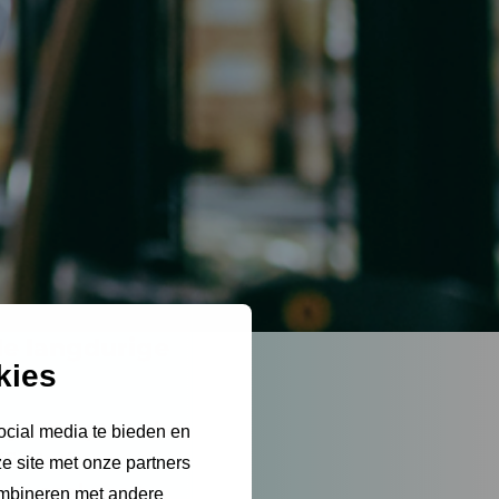
de langdurige
kies
ng-concepten – het
ocial media te bieden en
ficiëntie en
e site met onze partners
n en analyseert
ombineren met andere