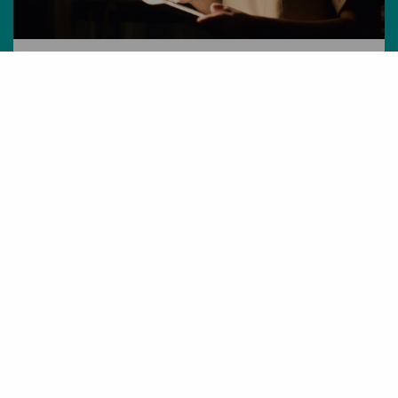
ritme
Logistics for healthy healthcare
Afstemmen van nachtdiensten op
het chronobiologisch ritme
Werken mét de klok: wat de logistiek
kan leren van de zorg over gezond
nachtroosteren
Lees meer