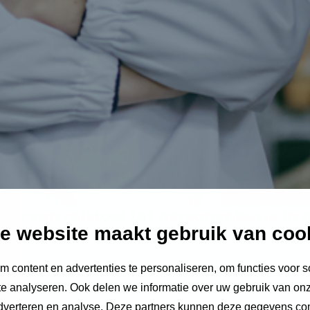
t: van rolstoel tot personenbusje in 
e website maakt gebruik van coo
et stijgende kosten en beperkte middelen. Shari
 content en advertenties te personaliseren, om functies voor s
 en vervoerscapaciteit – kunnen bijdragen aan ef
e analyseren. Ook delen we informatie over uw gebruik van onz
el presenteert vijf casestudies bij zorginstellinge
adverteren en analyse. Deze partners kunnen deze gegevens c