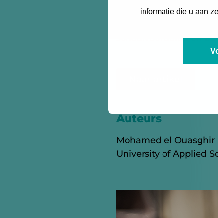
knelpunten zoals gebre
informatie die u aan z
zorgorganisaties krijge
schaalvoordelen en be
V
Naar artikel
Auteurs
Mohamed el Ouasghir (
University of Applied 