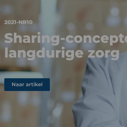
2021-NR10
Sharing-concept
langdurige zorg
Naar artikel