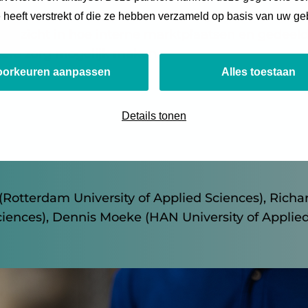
k aan centrale registratie en budgetstructuren. 
e heeft verstrekt of die ze hebben verzameld op basis van uw ge
n inzicht in hoe interne marktplaatsen en gedeeld
tere zorg mogelijk maken.
oorkeuren aanpassen
Alles toestaan
Details tonen
Rotterdam University of Applied Sciences), Ric
Sciences), Dennis Moeke (HAN University of Applie