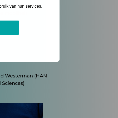
Beleidsmakers en
bruik van hun services.
e mobiliteit
hard Westerman (HAN
d Sciences)