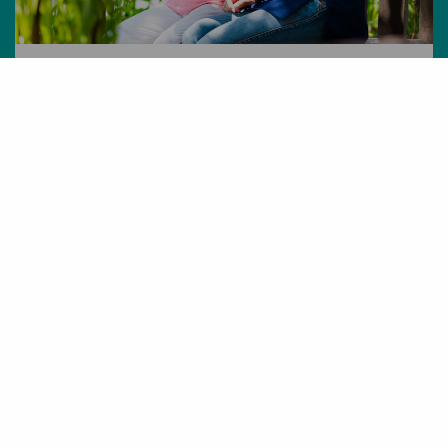
Logistics for healthy healthcare
Intermediate Care als
doorstroommotor
Hoe organiseer je zorgstromen zó dat
patiënten sneller op de juiste plek
terechtkomen?
Lees meer
efbare Stad
Healthy Health Care