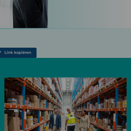
Link kopiëren
Lees
meer
over
Datagedreven
magazijnoptimalisatie
voor
het