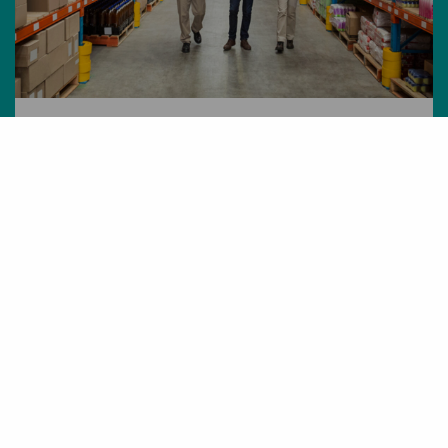
mkb
Data driven & Automation
Datagedreven
magazijnoptimalisatie voor het
mkb
Niet elke tool past bij elk magazijn. Een
positioneringstool als vertrekpunt voor
gerichte groei
Lees meer