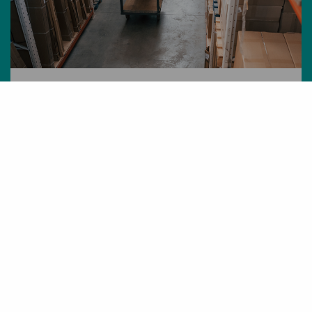
pallet
slotting
Data driven & Automation
Onderzoek naar data-gedreven
pallet slotting
Hoe haal je met data enorme
efficiëntiewinst uit bestaande
magazijnen?
Lees meer
Zoeken op thema's