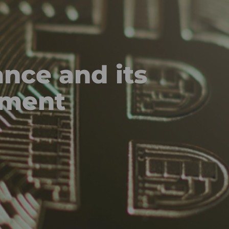
ance and its
tment