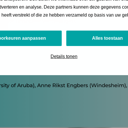
ie herclassificatie van handelsvorderingen bepal
adverteren en analyse. Deze partners kunnen deze gegevens c
arantie en besluitvorming. Het artikel biedt inzich
e heeft verstrekt of die ze hebben verzameld op basis van uw ge
onder financiële verrassingen.
oorkeuren aanpassen
Alles toestaan
Details tonen
sity of Aruba), Anne Rikst Engbers (Windesheim)