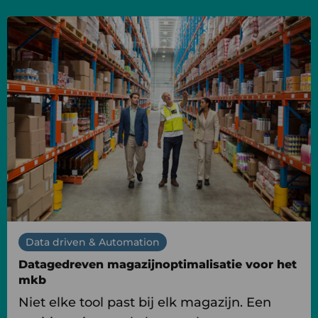
Lees
meer
over
Datagedreven
magazijnoptimalisatie
voor
het
mkb
Data driven & Automation
Datagedreven magazijnoptimalisatie voor het
mkb
Niet elke tool past bij elk magazijn. Een