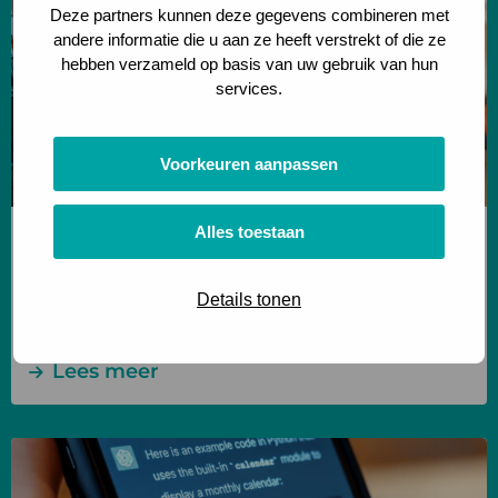
Deze partners kunnen deze gegevens combineren met
naar
andere informatie die u aan ze heeft verstrekt of die ze
data-
hebben verzameld op basis van uw gebruik van hun
gedreven
services.
pallet
slotting
Voorkeuren aanpassen
Alles toestaan
Data driven & Automation
Onderzoek naar data-gedreven pallet slotting
Details tonen
Hoe haal je met data enorme
efficiëntiewinst uit bestaande magazijnen?
Lees meer
Lees
meer