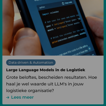
over
Large
Language
Models
in
de
Logistiek
Data driven & Automation
Large Language Models in de Logistiek
Grote beloftes, bescheiden resultaten. Hoe
haal je wel waarde uit LLM's in jouw
logistieke organisatie?
Lees meer