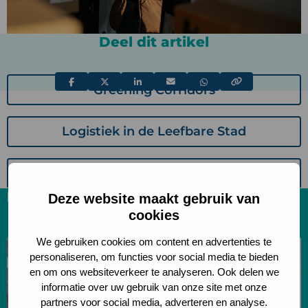
Deel dit artikel
Deel
Deel
Deel
Deel
Deel
Greening Corridors
via
via
via
via
via
Logistiek in de Leefbare Stad
Healthy Health Care
Relevante artikelen
Deze website maakt gebruik van
cookies
We gebruiken cookies om content en advertenties te
Lees
personaliseren, om functies voor social media te bieden
meer
en om ons websiteverkeer te analyseren. Ook delen we
over
informatie over uw gebruik van onze site met onze
Onderzoek
partners voor social media, adverteren en analyse.