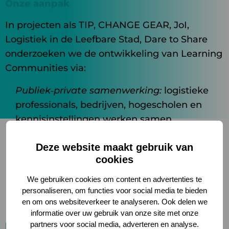
Onze aanpak
In projecten als TIP, CHANGE GEAR, JoI,
Logistiek in de Leefbare Stad, Dare to Share
onderzoeken we de ontwikkeling van Learning
Communities via:
Publiek‑private samenwerking:
logistieke
professionals, bedrijven, hogescholen en
kennisinstellingen werken samen
Gestructureerde processen:
bijeenkomsten,
Deze website maakt gebruik van
digitale tools (zoals scans) en intervisie
cookies
helpen bij gericht leren
Contextgerichte cases:
TIP richtte zich op
We gebruiken cookies om content en advertenties te
skills in de regio, LiLS brengt Learning
personaliseren, om functies voor social media te bieden
en om ons websiteverkeer te analyseren. Ook delen we
Community in stedelijke context
informatie over uw gebruik van onze site met onze
partners voor social media, adverteren en analyse.
Resultaten en instrumenten