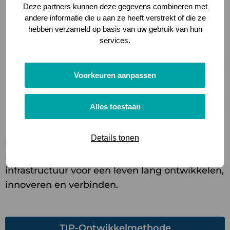
Deze partners kunnen deze gegevens combineren met
TIP-ontwikkelmethode:
bijeenkomsten van
andere informatie die u aan ze heeft verstrekt of die ze
hebben verzameld op basis van uw gebruik van hun
professionals en studenten, geleid door
services.
facilitators; schaalbaar en toepasbaar
Designkit voor Learning Communities:
doel-,
structuur-, en processcan om Learning
Voorkeuren aanpassen
Communities planmatig op te zetten
Draaiboek opzet Learning Communities
: TIP
Alles toestaan
Young Professionals community
Details tonen
Learning Communities zijn meer dan
bijeenkomsten alleen. Ze vormen de
infrastructuur voor een leven lang ontwikkelen,
innoveren en verbinden.
TIP-Ontwikkelmethode