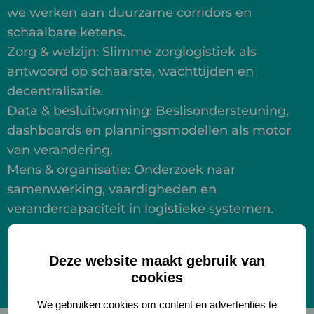
we werken aan duurzame corridors en
schaalbare ketens.
Zorg & welzijn: Slimme zorglogistiek als
antwoord op schaarste, wachttijden en
decentralisatie.
Data & besluitvorming: Beslisondersteuning,
dashboards en planningsmodellen als motor
van verandering.
Mens & organisatie: Onderzoek naar
samenwerking, vaardigheden en
verandercapaciteit in logistieke systemen.
Elke opgave vraagt om context, samenwerking
en lef. Onze projecten zijn het bewijs dat
Deze website maakt gebruik van
cookies
logistiek meer is dan stromen verplaatsen: het
is stelsels veranderen.
We gebruiken cookies om content en advertenties te