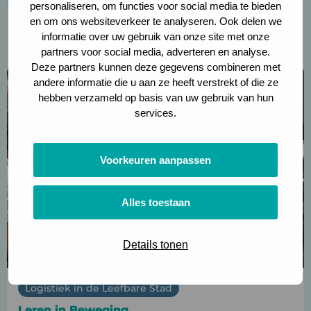
Projecten
personaliseren, om functies voor social media te bieden
en om ons websiteverkeer te analyseren. Ook delen we
informatie over uw gebruik van onze site met onze
partners voor social media, adverteren en analyse.
Deze partners kunnen deze gegevens combineren met
Lees
andere informatie die u aan ze heeft verstrekt of die ze
meer
hebben verzameld op basis van uw gebruik van hun
over
services.
Leren
in
Voorkeuren aanpassen
Beweging
Alles toestaan
Details tonen
Logistiek in de Leefbare Stad
Leren in Beweging