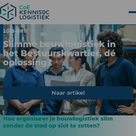
2021-NR11
Slimme bouwlogistiek in
het Bestuurskwartier, dé
oplossing?
Naar artikel
Hoe organiseer je bouwlogistiek slim
zonder de stad op slot te zetten?