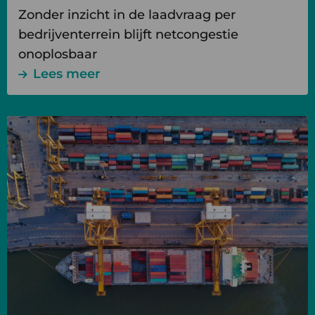
Zonder inzicht in de laadvraag per
bedrijventerrein blijft netcongestie
onoplosbaar
Lees meer
Lees
meer
over
De
rol
van
Nederlandse
binnenhavens
in
de
modal