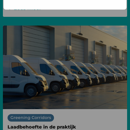
zolang samenwerking stokt?
Lees meer
Lees
meer
over
Laadbehoefte
in
de
praktijk
Greening Corridors
Laadbehoefte in de praktijk