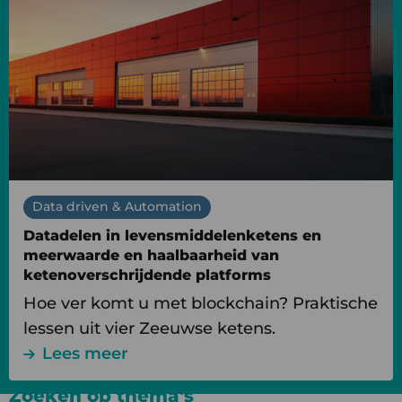
Datadelen
in
levensmiddelenketens
en
meerwaarde
en
haalbaarheid
van
ketenoverschrijdende
Data driven & Automation
platforms
Datadelen in levensmiddelenketens en
meerwaarde en haalbaarheid van
ketenoverschrijdende platforms
Hoe ver komt u met blockchain? Praktische
lessen uit vier Zeeuwse ketens.
Lees meer
Zoeken op thema's