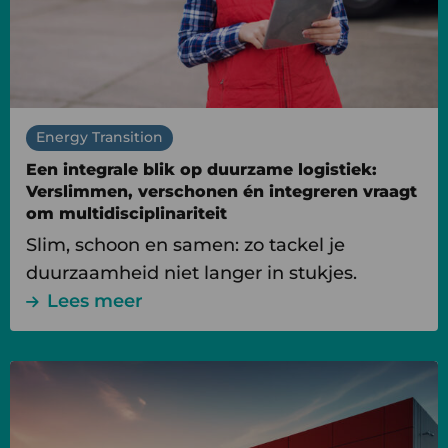
duurzame
logistiek:
Verslimmen,
verschonen
én
Energy Transition
integreren
Een integrale blik op duurzame logistiek:
vraagt
Verslimmen, verschonen én integreren vraagt
om
om multidisciplinariteit
multidisciplinariteit
Slim, schoon en samen: zo tackel je
duurzaamheid niet langer in stukjes.
Lees meer
Lees
meer
over