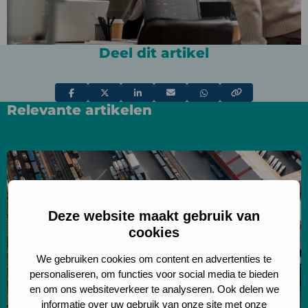
Deel dit artikel
Deel
Deel
Deel
Deel
Deel
Relevante artikelen
via
via
via
via
via
Lees
meer
over
On
Deze website maakt gebruik van
cookies
the
Dry
We gebruiken cookies om content en advertenties te
port
personaliseren, om functies voor social media te bieden
to
en om ons websiteverkeer te analyseren. Ook delen we
informatie over uw gebruik van onze site met onze
Dry