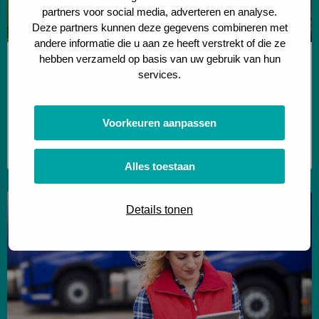
partners voor social media, adverteren en analyse.
port-
Deze partners kunnen deze gegevens combineren met
concept
andere informatie die u aan ze heeft verstrekt of die ze
hebben verzameld op basis van uw gebruik van hun
Greening Corridors
services.
On the Dry port to Dry port-concept
Van zee naar hinterland: zo maak je
Voorkeuren aanpassen
multimodaal echt betrouwbaar
Lees meer
Alles toestaan
Lees
Details tonen
meer
over
Een
integrale
blik
op